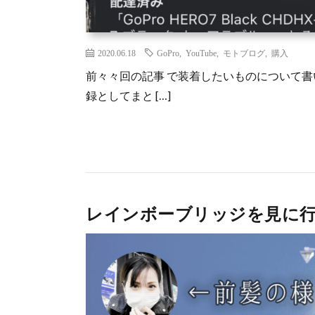
2020.06.18
GoPro
,
YouTube
,
モトブログ
,
購入
前々々回の記事 で装着したいものについて
録としてまと […]
レインボーブリッジを見に行