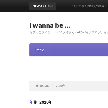
NEW ARTICLE
デイトナさんお迎えの準備(モトブログ編)
i wanna be …
ちびっこライダー・バイク姉さん4y4のバイクブログ、そ
Profile
2020年
HOME
年別: 2020年