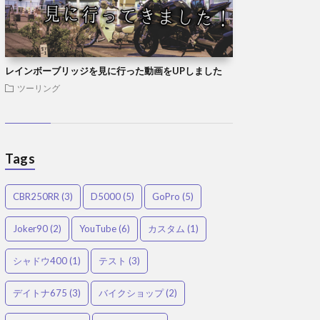
レインボーブリッジを見に行った動画をUPしました
ツーリング
Tags
CBR250RR
(3)
D5000
(5)
GoPro
(5)
Joker90
(2)
YouTube
(6)
カスタム
(1)
シャドウ400
(1)
テスト
(3)
デイトナ675
(3)
バイクショップ
(2)