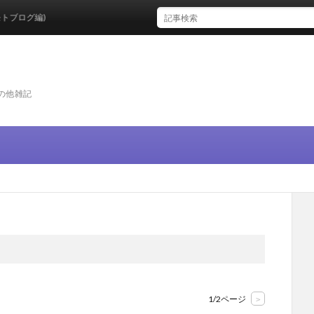
の他雑記
1/2ページ
>