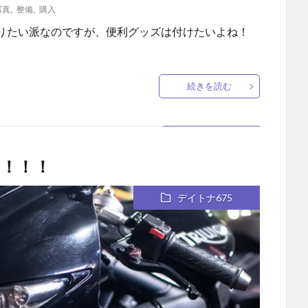
写真
,
整備
,
購入
りたい派なのですが、便利グッズは付けたいよね！
続きを読む
！！！
デイトナ675