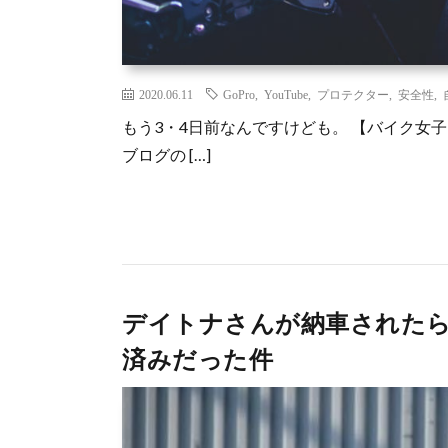
2020.06.11
GoPro
,
YouTube
,
プロテクター
,
安全性
,
もう3・4日前なんですけども。 【バイク女
ブログの […]
デイトナさんが納車された
済みだった件