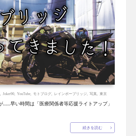
,
Joker90
,
YouTube
,
モトブログ
,
レインボーブリッジ
,
写真
,
東京
が……早い時間は「医療関係者等応援ライトアップ」
続きを読む