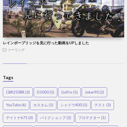
レインボーブリッジを見に行った動画をUPしました
ツーリング
Tags
CBR250RR
(3)
D5000
(5)
GoPro
(5)
Joker90
(2)
YouTube
(6)
カスタム
(1)
シャドウ400
(1)
テスト
(3)
デイトナ675
(3)
バイクショップ
(2)
プロテクター
(1)