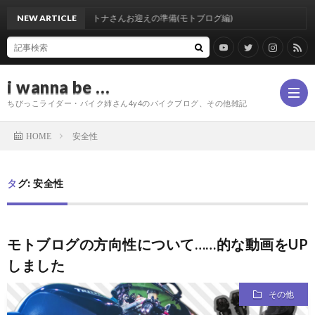
NEW ARTICLE
デイトナさんお迎えの準備(モトブログ編)
i wanna be …
ちびっこライダー・バイク姉さん4y4のバイクブログ、その他雑記
安全性
HOME
Profi
タグ: 安全性
モトブログの方向性について……的な動画をUP
しました
その他