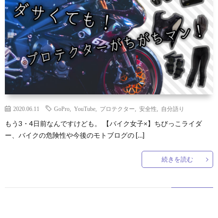
2020.06.11
GoPro
,
YouTube
,
プロテクター
,
安全性
,
自分語り
もう3・4日前なんですけども。 【バイク女子×】ちびっこライダ
ー、バイクの危険性や今後のモトブログの […]
続きを読む