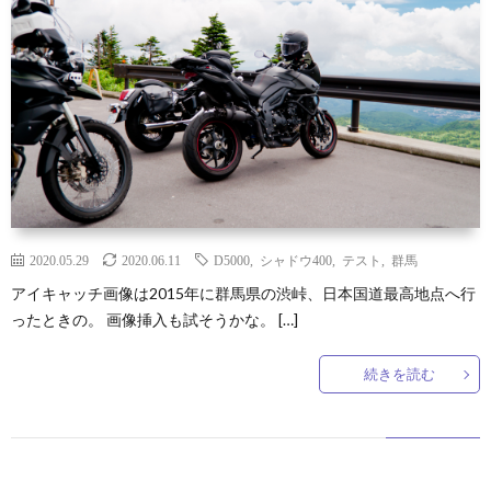
2020.05.29
2020.06.11
D5000
,
シャドウ400
,
テスト
,
群馬
アイキャッチ画像は2015年に群馬県の渋峠、日本国道最高地点へ行
ったときの。 画像挿入も試そうかな。 […]
続きを読む