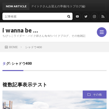
NEW ARTICLE
デイトナさんお迎えの準備(モトブログ編)
i wanna be …
ちびっこライダー・バイク姉さん4y4のバイクブログ、その他雑記
シャドウ400
HOME
Profi
タグ: シャドウ400
複数記事表示テスト
その他