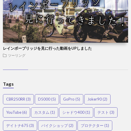
レインボーブリッジを見に行った動画をUPしました
ツーリング
Tags
CBR250RR
(3)
D5000
(5)
GoPro
(5)
Joker90
(2)
YouTube
(6)
カスタム
(1)
シャドウ400
(1)
テスト
(3)
デイトナ675
(3)
バイクショップ
(2)
プロテクター
(1)